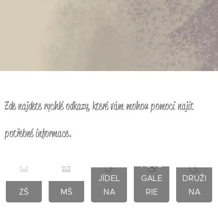
Zde najdete rychlé odkazy, které vám mohou pomoci najít
potřebné informace.
FOTO
JÍDEL
GALE
DRUŽI
ZŠ
MŠ
NA
RIE
NA