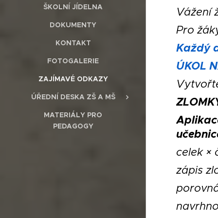
ŠKOLNÍ JÍDELNA
Vážení ž
DOKUMENTY
Pro žáky
KONTAKT
Každý d
FOTOGALERIE
ÚKOL N
ZAJÍMAVÉ ODKAZY
Vytvořt
ÚŘEDNÍ DESKA ZŠ A MŠ
ZLOMK
MATERIÁLY PRO
Aplikac
PEDAGOGY
učebnice
celek × 
zápis zl
porovná
navrhno