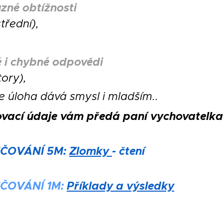
ůzné obtížnosti
třední),
 i chybné odpovědi
tory),
že úloha dává smysl i mladším..
ovací údaje vám předá paní vychovatelka
ČOVÁNÍ 5M:
Zlomky
- čtení
IČOV
ÁNÍ 1M:
Příklady a výsledky