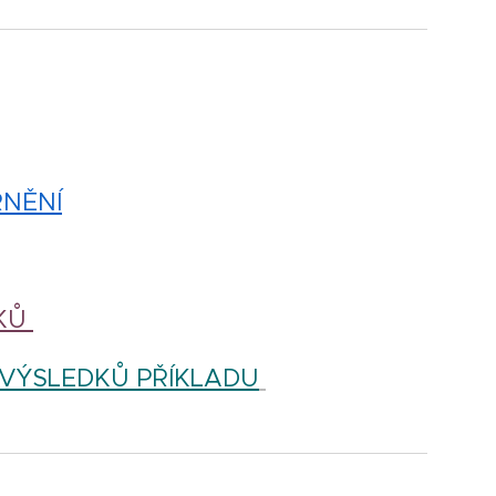
RNĚNÍ
DKŮ
 VÝSLEDKŮ PŘÍKLADU