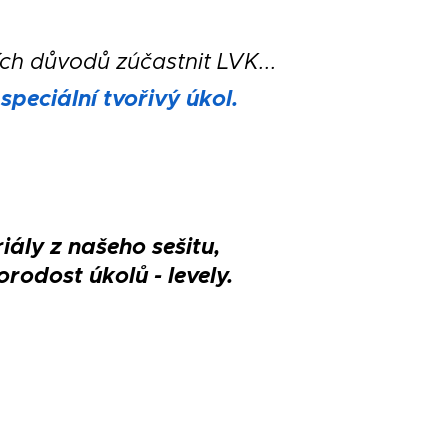
ch důvodů zúčastnit LVK...
peciální tvořivý úkol.
iály z našeho sešitu,
orodost úkolů - levely.