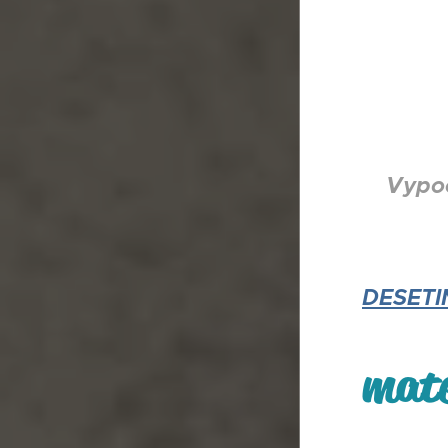
Vypočít
DESETI
mate