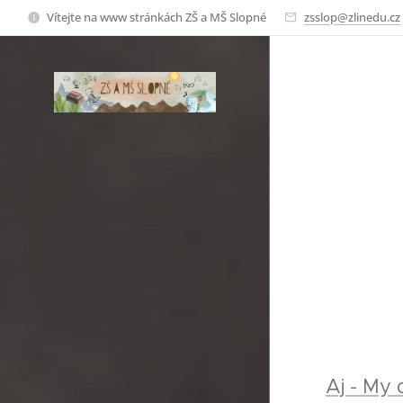
Vítejte na www stránkách ZŠ a MŠ Slopné
zsslop@zlinedu.cz
Aj - My 