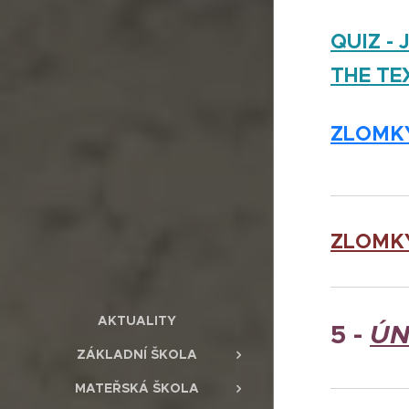
QUIZ - 
THE TE
ZLOMKY
ZLOMKY
AKTUALITY
5 -
ÚN
ZÁKLADNÍ ŠKOLA
MATEŘSKÁ ŠKOLA