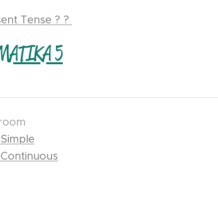
sent Tense ? ?
MATIKA 5
 room
 Simple
 Continuous