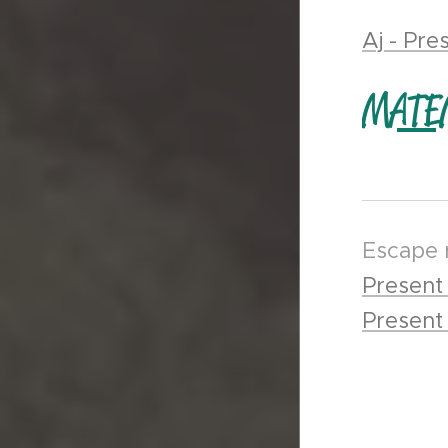
Aj - Pre
MATE
Escape
Present
Present