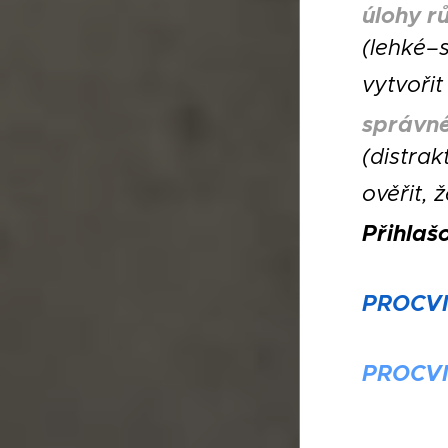
úlohy r
(lehké–s
vytvořit
správné
(distrak
ověřit, 
Přihlaš
PROCVI
PROCV