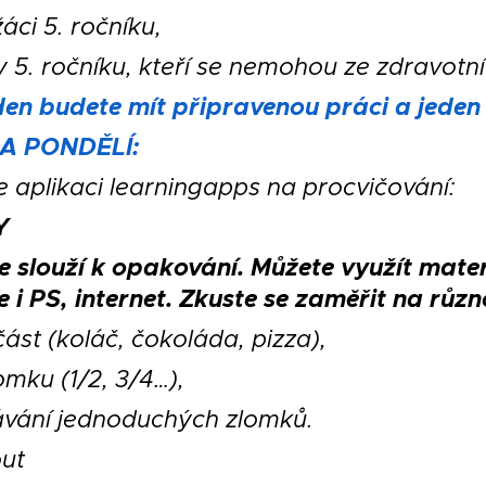
áci 5. ročníku,
 5. ročníku, kteří se nemohou ze zdravotní
en budete mít připravenou práci a jeden s
A PONDĚLÍ:
e aplikaci learningapps na procvičování:
Y
e slouží k opakování. Můžete využít mater
 i PS, internet. Zkuste se zaměřit na různ
část (koláč, čokoláda, pizza),
omku (1/2, 3/4…),
vání jednoduchých zlomků.
ut