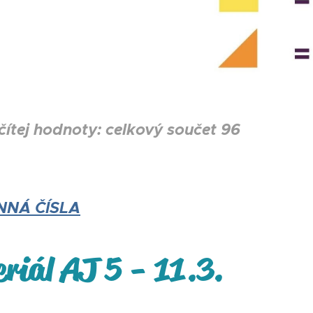
ej hodnoty: celkový součet 96
NNÁ ČÍSLA
riál AJ 5 - 11.3.